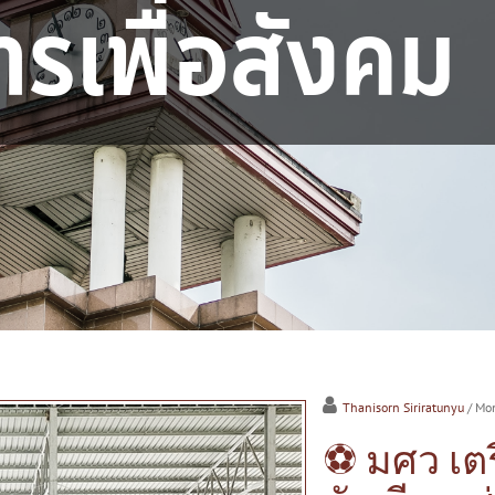
ารเพื่อสังคม
Thanisorn Siriratunyu
/ Mo
⚽️ มศว เ