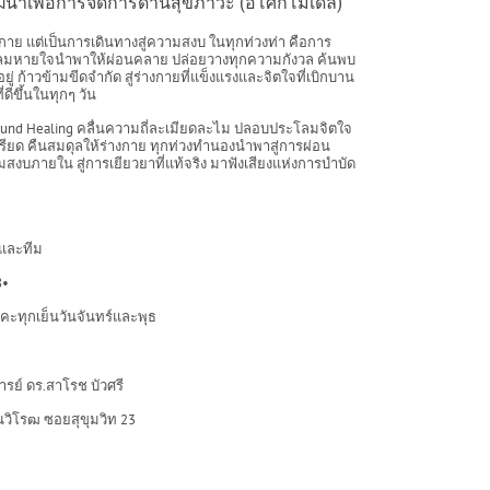
นาเพื่อการจัดการด้านสุขภาวะ (อโศกโมเดล)
าย แต่เป็นการเดินทางสู่ความสงบ ในทุกท่วงท่า คือการ
่ง ลมหายใจนำพาให้ผ่อนคลาย ปล่อยวางทุกความกังวล ค้นพบ
่ ก้าวข้ามขีดจำกัด สู่ร่างกายที่แข็งแรงและจิตใจที่เบิกบาน
ดีขึ้นในทุกๆ วัน
ด Sound Healing คลื่นความถี่ละเมียดละไม ปลอบประโลมจิตใจ
ียด คืนสมดุลให้ร่างกาย ทุกท่วงทำนองนำพาสู่การผ่อน
สงบภายใน สู่การเยียวยาที่แท้จริง มาฟังเสียงแห่งการบำบัด
าและทีม
8•
ะทุกเย็นวันจันทร์และพุธ
รย์ ดร.สาโรช บัวศรี
วิโรฒ ซอยสุขุมวิท 23