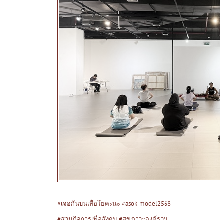
#เจอกันบนเสื่อโยคะนะ
#asok_model2568
#ส่วนกิจการเพื่อสังคม
#สุขภาวะองค์รวม