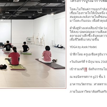
โครงการบูรณาการพัฒ
โยคะไม่ใช่แค่การออกกำลังก
เชื่อมโยงกายใจให้เป็นหนึ
สมดุลและพลังภายในที่ซ่อนอยู
มาโยคะกันเถอะ เพื่อตัวคุณที่
ดำดิ่งสู่ห้วงแห่งเสียงบำบั
ให้สงบ ปลดปล่อยความตึงเคร
คลายอย่างลึกซึ้ง ค้นพบความ
เพื่อชีวิตที่เบาสบายขึ้น
YOGA by Asok Model
นำฝึกโดย ครูเอเชียครูธันว
•วันจันทร์ที่ 9 มิถุนายน 256
เข้าร่วมฟรี
จัดกิจกรรมโยค
ณ หอนิทรรศการ g23 ชั้น 3
อาคารนวัตกรรม : ศาสตราจา
ภายในมหาวิทยาลัยศรีนคริน