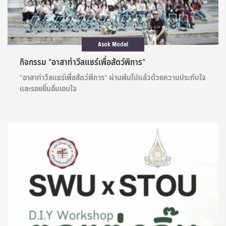
Asok Model
กิจกรรม "อาสาทำวีลแชร์เพื่อสัตว์พิการ"
"อาสาทำวีลแชร์เพื่อสัตว์พิการ" ผ่านพ้นไปแล้วด้วยความประทับใจ
และรอยยิ้มอิ่มเอมใจ