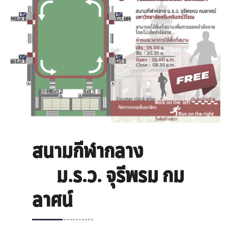
สนามกีฬากลาง
ม.ร.ว. จุรีพรม กม
ลาศน์