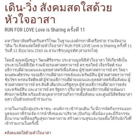
เดิน-วิ่ง สังคมสดใสด้วย
หัวใจอาสา
RUN FOR LOVE Love is Sharing ครั้งที่ 11
มหาวิทยาลัยศรีนครินทรวิโรฒ ในฐานะองค์กรภาคีเครือข่าย ร่วมจัดงาน
“เดิน-วิ่ง สังคมสดใสด้วยหัวใจอาสา” RUN FOR LOVE Love is Sharing ครั้งที่ 11
วันที่ 12 มิถุนายน 2565 ณ สวนวชิรเบญจทัศ (สวนรถไฟ)
โดยมี คุณหญิงชฎา วัฒนศิริธรรม ประธานมูลนิธิหัวใจอาสา ให้เกียรติเป็น
ประธานในพิธีเปิด ร่วมด้วยรองศาสตราจารย์ ดร.ชลวิทย์ เจียรจิตต์ รอง
อธิการบดีฝ่ายแผนและยุทธศาสตร์เพื่อสังคม ผู้ช่วยศาสตราจารย์ ดร.วัลยา
ธเนศพงศ์ธรรม รองอธิการบดีฝ่ายการคลังและทรัพย์สิน ผู้ช่วยศาสตราจารย์
ชัยวัชร พรหมจิตติพงศ์ ผู้ช่วยอธิการบดีฝ่ายแผนและยุทธศาสตร์เพื่อสังคม ผู้
ช่วยศาสตราจารย์ ดร.สันติ เติมประเสริฐสกุล ผู้ช่วยอธิการบดีฝ่ายการคลัง
และทรัพย์สิน และอาจารย์ ดร.รัฐสภา จุรีมาศ ผู้ช่วยอธิการบดีฝ่ายพัฒนา
ศักยภาพนิสิต พร้อมด้วยบุคลากรส่วนกิจการเพื่อสังคม และศูนย์นิสิตจิตอาสา
มศว เป็นตัวแทนเข้าร่วมงาน
ภายในงานมีกลุ่มประชาชน - คนพิการ เข้าร่วมเดิน-วิ่ง มีการจัดกิจกรรมออก
บูธของภาคีร่วมจัด การนำสิ่งของมาบริจาค (ปันกัน) เพื่อน้อง และมีกิจกรรม
อีกมากมายที่ส่งเสริมสุขภาพทางกาย สร้างความสุขและรอยยิ้มให้กับนักวิ่งที่
เข้าร่วมงานในครั้งนี้
#สังคมสดใสด้วยหัวใจอาสา