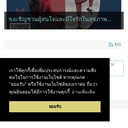
ขอเชิญชวนผู้สนใจและมีใจรักในสุขภาพ...
ส่วนกิจการเพื่อสังคม มหาวิทยาลัยศรีนครินทรวิโรฒ ขอเชิญชวนผู้
สนใจและมีใจรักในสุขภาพ...
RSS
First
Previous
27
28
29
30
31
32
33
34
เราใช้คุกกี้เพื่อเพิ่มประสบการณ์และความพึง
35
36
Next
Last
พอใจในการใช้งานเว็บไซต์ หากคุณกด
"ยอมรับ" หรือใช้งานเว็บไซต์ของเราต่อ ถือว่า
คุณยินยอมให้มีการใช้งานคุกกี้
อ่านเพิ่มเติม
ยอมรับ