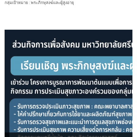
กลุ่มเป้าหมาย : พระภิกษุสงฆ์และผู้สูงอายุ