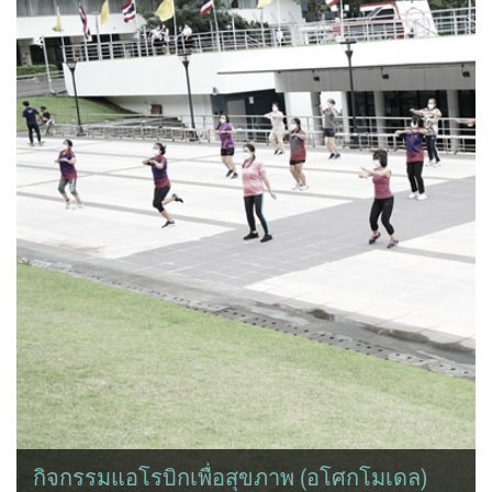
กิจกรรมแอโรบิกเพื่อสุขภาพ (อโศกโมเดล)